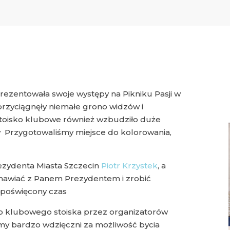
ezentowała swoje występy na Pikniku Pasji w
przyciągnęły niemałe grono widzów i
Stoisko klubowe również wzbudziło duże
ów Przygotowaliśmy miejsce do kolorowania,
rezydenta Miasta Szczecin
Piotr Krzystek
, a
mawiać z Panem Prezydentem i zrobić
 poświęcony czas
o klubowego stoiska przez organizatorów
śmy bardzo wdzięczni za możliwość bycia